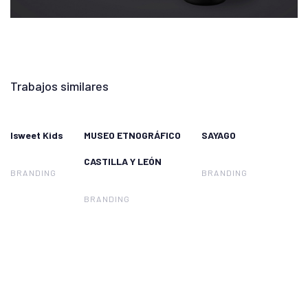
Trabajos similares
Isweet Kids
MUSEO ETNOGRÁFICO
SAYAGO
Isweet
MUSEO
SAYAGO
CASTILLA Y LEÓN
Kids
ETNOGRÁFICO
BRANDING
BRANDING
CASTILLA Y
BRANDING
LEÓN