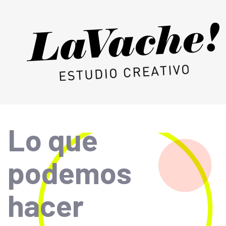
Skip
Skip
links
to
primary
navigation
Skip
to
content
Lo que
podemos
hacer