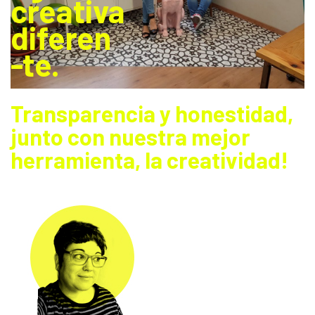
creativa
diferen
-te.
Transparencia y honestidad,
junto con
nuestra mejor
herramienta, la creatividad!